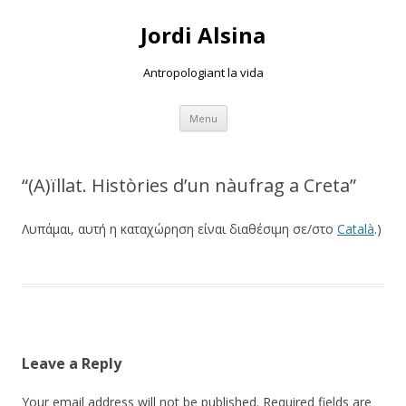
Jordi Alsina
Antropologiant la vida
Skip
Menu
to
content
“(A)ïllat. Històries d’un nàufrag a Creta”
Λυπάμαι, αυτή η καταχώρηση είναι διαθέσιμη σε/στο
Català
.)
Leave a Reply
Your email address will not be published.
Required fields are