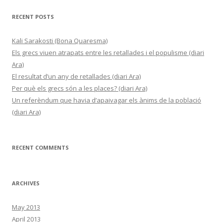
RECENT POSTS
Kali Sarakosti (Bona Quaresma)
Els grecs viuen atrapats entre les retallades i el populisme (diari
Ara)
El resultat d’un any de retallades (diari Ara)
Per què els grecs són a les places? (diari Ara)
Un referèndum que havia d’apaivagar els ànims de la població
(diari Ara)
RECENT COMMENTS
ARCHIVES
May 2013
April 2013