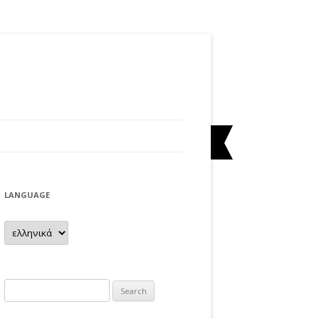
LANGUAGE
 UNA
A
Search
 FOC
for: