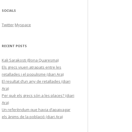
SOCIALS
AC
Twitter
Myspace
RECENT POSTS
Kali Sarakosti (Bona Quaresma)
Els grecs viuen atrapats entre les
retallades i el populisme (diari Ara)
El resultat d’un any de retallades (diari
Ara)
Per què els grecs són a les places? (diari
Ara)
Un referèndum que havia d’apaivagar
els ànims de la població (diari Ara)