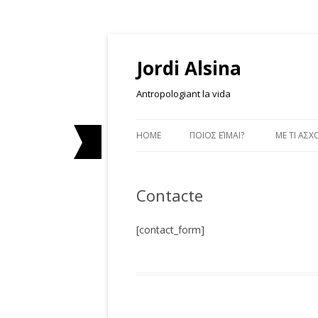
Jordi Alsina
Antropologiant la vida
HOME
ΠΟΙΟΣ ΕΊΜΑΙ?
ΜΕ ΤΙ ΑΣ
DOCUME
ETHNOGR
Contacte
ΔΙΆΣΚΕΨ
[contact_form]
GREEK I
PORTA LA
CASA